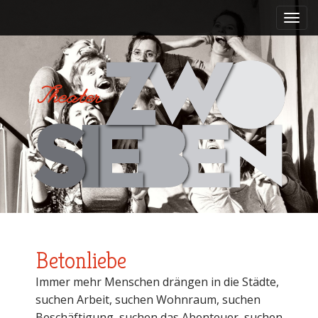
M
S
k
a
i
i
p
n
t
m
o
e
c
n
o
n
u
t
e
n
t
Betonliebe
Immer mehr Menschen drängen in die Städte,
suchen Arbeit, suchen Wohnraum, suchen
Beschäftigung, suchen das Abenteuer, suchen